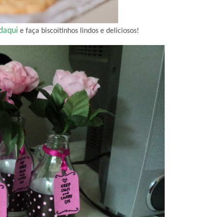
daqui
e faça biscoitinhos lindos e deliciosos!